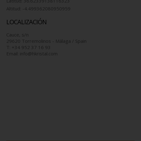
Latitud:
36.62339138116323
Altitud:
-4.499362080950959
LOCALIZACIÓN
Cauce, s/n
29620 Torremolinos - Málaga / Spain
T: +34 952 37 16 93
Email:
info@hkristal.com